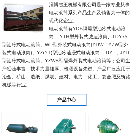
淄博超王机械有限公司是一家专业从事
电动滚筒系列产品生产及销售为一体的
现代化企业。
电动滚筒有YDB隔爆型油冷式电动滚
筒、 YTH型外装式减速滚筒、TDY75
型油冷式电动滚筒、WD型外装式电动滚筒(YDW，YZW型外
装式电动滚筒)、YZ(YT)型油冷油浸式电动滚筒、 DY1，JYD
型油冷式电动滚筒、YZWB型隔爆外装式电动滚筒等；公司生
产经验丰富、技术力量雄厚、检测设备先进。产品广泛应用于
冶金、矿山、造纸、煤炭、建材、电力、化工、复合肥及筑路
机械等行业。
我公司一直坚持'科技兴企，以人为本'的战略，以'诚为基、信
产品中心
为本'的经营理念。不断加大科技投...
[查看详情]