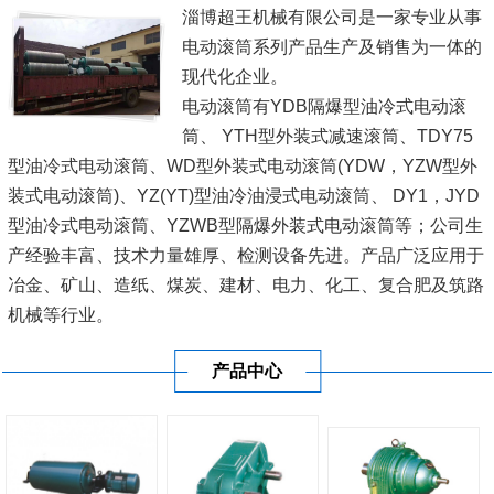
淄博超王机械有限公司是一家专业从事
电动滚筒系列产品生产及销售为一体的
现代化企业。
电动滚筒有YDB隔爆型油冷式电动滚
筒、 YTH型外装式减速滚筒、TDY75
型油冷式电动滚筒、WD型外装式电动滚筒(YDW，YZW型外
装式电动滚筒)、YZ(YT)型油冷油浸式电动滚筒、 DY1，JYD
型油冷式电动滚筒、YZWB型隔爆外装式电动滚筒等；公司生
产经验丰富、技术力量雄厚、检测设备先进。产品广泛应用于
冶金、矿山、造纸、煤炭、建材、电力、化工、复合肥及筑路
机械等行业。
我公司一直坚持'科技兴企，以人为本'的战略，以'诚为基、信
产品中心
为本'的经营理念。不断加大科技投...
[查看详情]