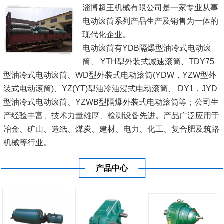
淄博超王机械有限公司是一家专业从事
电动滚筒系列产品生产及销售为一体的
现代化企业。
电动滚筒有YDB隔爆型油冷式电动滚
筒、 YTH型外装式减速滚筒、TDY75
型油冷式电动滚筒、WD型外装式电动滚筒(YDW，YZW型外
装式电动滚筒)、YZ(YT)型油冷油浸式电动滚筒、 DY1，JYD
型油冷式电动滚筒、YZWB型隔爆外装式电动滚筒等；公司生
产经验丰富、技术力量雄厚、检测设备先进。产品广泛应用于
冶金、矿山、造纸、煤炭、建材、电力、化工、复合肥及筑路
机械等行业。
我公司一直坚持'科技兴企，以人为本'的战略，以'诚为基、信
产品中心
为本'的经营理念。不断加大科技投...
[查看详情]