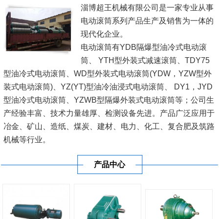
淄博超王机械有限公司是一家专业从事
电动滚筒系列产品生产及销售为一体的
现代化企业。
电动滚筒有YDB隔爆型油冷式电动滚
筒、 YTH型外装式减速滚筒、TDY75
型油冷式电动滚筒、WD型外装式电动滚筒(YDW，YZW型外
装式电动滚筒)、YZ(YT)型油冷油浸式电动滚筒、 DY1，JYD
型油冷式电动滚筒、YZWB型隔爆外装式电动滚筒等；公司生
产经验丰富、技术力量雄厚、检测设备先进。产品广泛应用于
冶金、矿山、造纸、煤炭、建材、电力、化工、复合肥及筑路
机械等行业。
我公司一直坚持'科技兴企，以人为本'的战略，以'诚为基、信
产品中心
为本'的经营理念。不断加大科技投...
[查看详情]