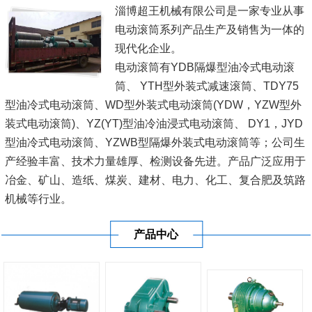
淄博超王机械有限公司是一家专业从事
电动滚筒系列产品生产及销售为一体的
现代化企业。
电动滚筒有YDB隔爆型油冷式电动滚
筒、 YTH型外装式减速滚筒、TDY75
型油冷式电动滚筒、WD型外装式电动滚筒(YDW，YZW型外
装式电动滚筒)、YZ(YT)型油冷油浸式电动滚筒、 DY1，JYD
型油冷式电动滚筒、YZWB型隔爆外装式电动滚筒等；公司生
产经验丰富、技术力量雄厚、检测设备先进。产品广泛应用于
冶金、矿山、造纸、煤炭、建材、电力、化工、复合肥及筑路
机械等行业。
我公司一直坚持'科技兴企，以人为本'的战略，以'诚为基、信
产品中心
为本'的经营理念。不断加大科技投...
[查看详情]