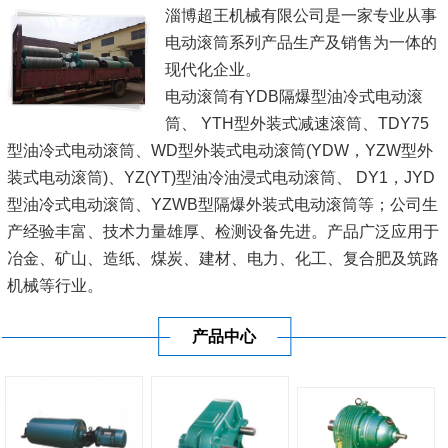
淄博超王机械有限公司是一家专业从事
电动滚筒系列产品生产及销售为一体的
现代化企业。
电动滚筒有YDB隔爆型油冷式电动滚
筒、 YTH型外装式减速滚筒、TDY75
型油冷式电动滚筒、WD型外装式电动滚筒(YDW，YZW型外
装式电动滚筒)、YZ(YT)型油冷油浸式电动滚筒、 DY1，JYD
型油冷式电动滚筒、YZWB型隔爆外装式电动滚筒等；公司生
产经验丰富、技术力量雄厚、检测设备先进。产品广泛应用于
冶金、矿山、造纸、煤炭、建材、电力、化工、复合肥及筑路
机械等行业。
我公司一直坚持'科技兴企，以人为本'的战略，以'诚为基、信
产品中心
为本'的经营理念。不断加大科技投...
[查看详情]